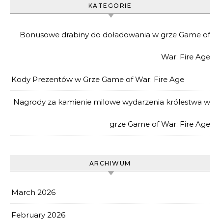
KATEGORIE
Bonusowe drabiny do doładowania w grze Game of
War: Fire Age
Kody Prezentów w Grze Game of War: Fire Age
Nagrody za kamienie milowe wydarzenia królestwa w
grze Game of War: Fire Age
ARCHIWUM
March 2026
February 2026