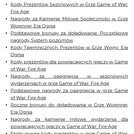
Kody Prezentów Sezonowych w Grze Game of War:
Fire Age
Nagrody za Kamienie Milowe Społeczności w Grze
Wojennej: Era Ognia
Podstawowe bonusy za doładowanie: Początkowe
nagrody, System poziomów
Kody Tajemnicznych Prezentów w Grze Wojny: Era
Ognia
Kody prezentów dla powracających graczy w Game
of War: Fire Age
Nagrody za osiągnięcia w sezonowych
wydarzeniach w grze Game of War: Fire Age
Podstawowe nagrody za osiągnięcia w grze Game
of War: Fire Age
Roczne bonusy do doładowania w Grze Wojennej:
Era Ognia
Nagrody za kamienie milowe wydarzenia dla
powracających graczy w Game of War: Fire Age
Ekskluzywne kody prezentów w grze Game of War: