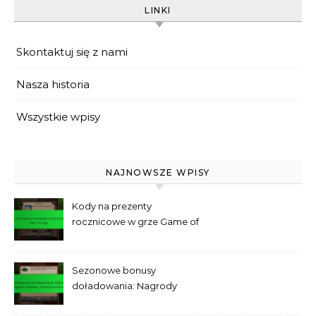
LINKI
Skontaktuj się z nami
Nasza historia
Wszystkie wpisy
NAJNOWSZE WPISY
Kody na prezenty
rocznicowe w grze Game of
War: Fire Age
Sezonowe bonusy
doładowania: Nagrody
związane z świętami,