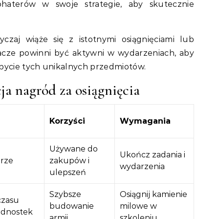
haterów w swoje strategie, aby skutecznie
czaj wiąże się z istotnymi osiągnięciami lub
acze powinni być aktywni w wydarzeniach, aby
bycie tych unikalnych przedmiotów.
ja nagród za osiągnięcia
Korzyści
Wymagania
Używane do
Ukończ zadania i
rze
zakupów i
wydarzenia
ulepszeń
Szybsze
Osiągnij kamienie
czasu
budowanie
milowe w
jednostek
armii
szkoleniu