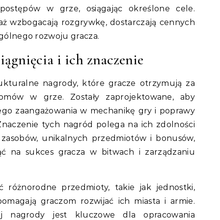
ostępów w grze, osiągając określone cele.
waż wzbogacają rozgrywkę, dostarczają cennych
ogólnego rozwoju gracza.
iągnięcia i ich znaczenie
ukturalne nagrody, które gracze otrzymują za
ziomów w grze. Zostały zaprojektowane, aby
go zaangażowania w mechanikę gry i poprawy
 Znaczenie tych nagród polega na ich zdolności
 zasobów, unikalnych przedmiotów i bonusów,
ć na sukces gracza w bitwach i zarządzaniu
óżnorodne przedmioty, takie jak jednostki,
pomagają graczom rozwijać ich miasta i armie.
ej nagrody jest kluczowe dla opracowania