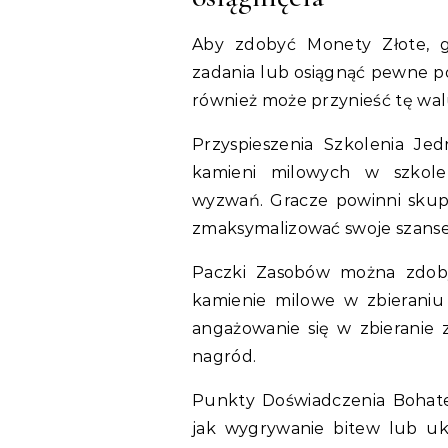
Aby zdobyć Monety Złote, 
zadania lub osiągnąć pewne po
również może przynieść tę wal
Przyspieszenia Szkolenia Je
kamieni milowych w szkole
wyzwań. Gracze powinni skupić
zmaksymalizować swoje szanse
Paczki Zasobów można zdoby
kamienie milowe w zbieraniu
angażowanie się w zbieranie
nagród.
Punkty Doświadczenia Bohate
jak wygrywanie bitew lub uk