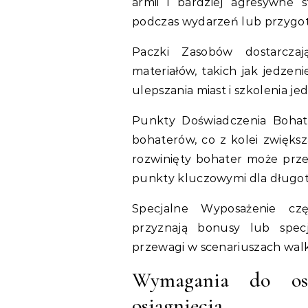
armii i bardziej agresywne 
podczas wydarzeń lub przygot
Paczki Zasobów dostarcza
materiałów, takich jak jedzen
ulepszania miast i szkolenia je
Punkty Doświadczenia Bohate
bohaterów, co z kolei zwiększ
rozwinięty bohater może przec
punkty kluczowymi dla długo
Specjalne Wyposażenie czę
przyznają bonusy lub specj
przewagi w scenariuszach walk
Wymagania do osi
osiągnięcia