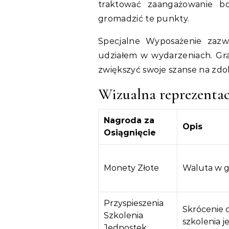
traktować zaangażowanie bo
gromadzić te punkty.
Specjalne Wyposażenie zazwy
udziałem w wydarzeniach. Gr
zwiększyć swoje szanse na zdo
Wizualna reprezentac
Nagroda za
Opis
Osiągnięcie
Monety Złote
Waluta w g
Przyspieszenia
Skrócenie 
Szkolenia
szkolenia 
Jednostek