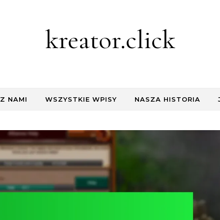
kreator.click
 Z NAMI
WSZYSTKIE WPISY
NASZA HISTORIA