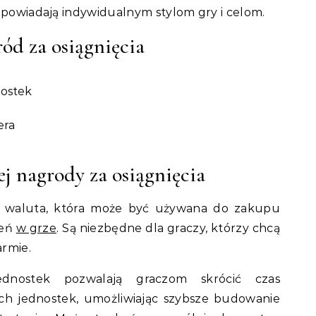
odpowiadają indywidualnym stylom gry i celom.
ód za osiągnięcia
nostek
era
ej nagrody za osiągnięcia
 waluta, która może być używana do zakupu
zeń
w grze
. Są niezbędne dla graczy, którzy chcą
armie.
Jednostek pozwalają graczom skrócić czas
ch jednostek, umożliwiając szybsze budowanie